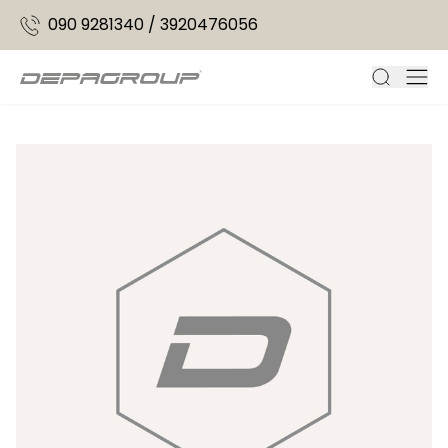
090 9281340
/
3920476056