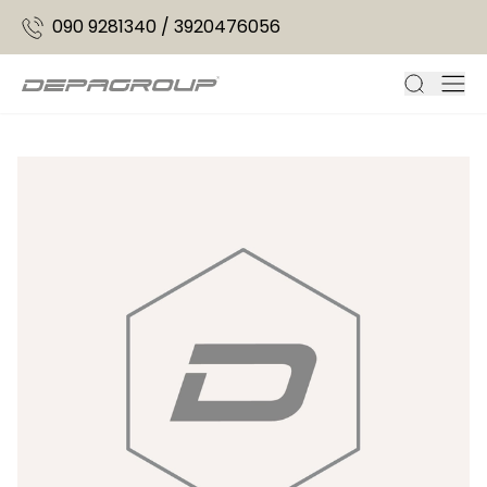
090 9281340
/
3920476056